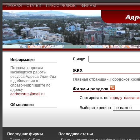
ГЛАВНАЯ
СТАТЬИ
ПРЕСС-РЕЛИЗЫ
ФИРМЫ
Я ищу:
Информация
По всем вопросам
ЖКХ
касающихся работы
ресурса Адреса Улан-Удэ
Главная страница
Городское хозя
и добавления в
справочник пишите по
Фирмы раздела
адресу
addressrus@mail.ru
.
Сортировать по:
городу
названи
Объявления
Выберите регион:
Последние фирмы
Последние статьи
Отделение СФР по
Как выявляются скрытые дефекты в местах соп