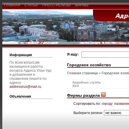
ГЛАВНАЯ
СТАТЬИ
ПРЕСС-РЕЛИЗЫ
ФИРМЫ
Я ищу:
Информация
По всем вопросам
Городское хозяйство
касающихся работы
ресурса Адреса Улан-Удэ
Главная страница
Городское хозя
и добавления в
справочник пишите по
адресу
Аварийные службы
ЖКХ
addressrus@mail.ru
.
Фирмы раздела
Объявления
Сортировать по:
городу
названи
Выберите регион: