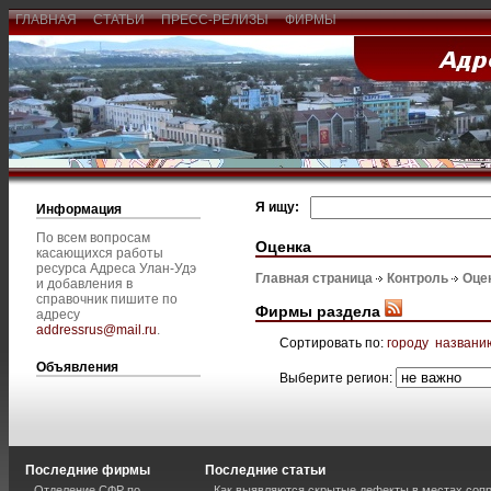
ГЛАВНАЯ
СТАТЬИ
ПРЕСС-РЕЛИЗЫ
ФИРМЫ
Я ищу:
Информация
По всем вопросам
Оценка
касающихся работы
ресурса Адреса Улан-Удэ
Главная страница
Контроль
Оце
и добавления в
справочник пишите по
Фирмы раздела
адресу
addressrus@mail.ru
.
Сортировать по:
городу
названи
Объявления
Выберите регион:
Последние фирмы
Последние статьи
Отделение СФР по
Как выявляются скрытые дефекты в местах соп