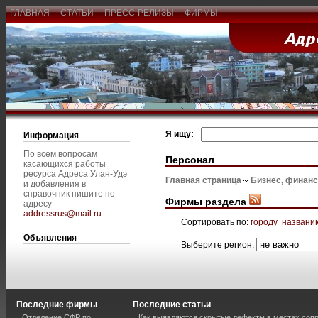
ГЛАВНАЯ
СТАТЬИ
ПРЕСС-РЕЛИЗЫ
ФИРМЫ
Я ищу:
Информация
По всем вопросам
Персонал
касающихся работы
ресурса Адреса Улан-Удэ
Главная страница
Бизнес, финан
и добавления в
справочник пишите по
Фирмы раздела
адресу
addressrus@mail.ru
.
Сортировать по:
городу
названи
Объявления
Выберите регион:
Последние фирмы
Последние статьи
Отделение СФР по
Как выявляются скрытые дефекты в местах соп