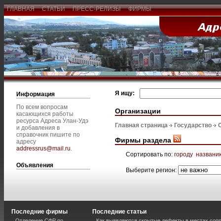
ГЛАВНАЯ
СТАТЬИ
ПРЕСС-РЕЛИЗЫ
ФИРМЫ
Я ищу:
Информация
По всем вопросам
Организации
касающихся работы
ресурса Адреса Улан-Удэ
Главная страница
Государство
и добавления в
справочник пишите по
Фирмы раздела
адресу
addressrus@mail.ru
.
Сортировать по:
городу
названи
Объявления
Выберите регион:
Последние фирмы
Последние статьи
Отделение СФР по
Как выявляются скрытые дефекты в местах соп