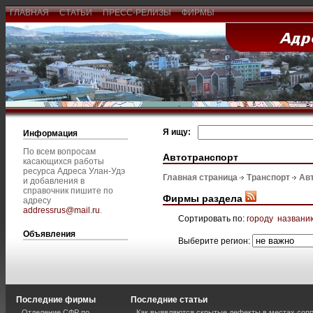
ГЛАВНАЯ
СТАТЬИ
ПРЕСС-РЕЛИЗЫ
ФИРМЫ
Я ищу:
Информация
По всем вопросам
Автотранспорт
касающихся работы
ресурса Адреса Улан-Удэ
Главная страница
Транспорт
Ав
и добавления в
справочник пишите по
Фирмы раздела
адресу
addressrus@mail.ru
.
Сортировать по:
городу
названи
Объявления
Выберите регион:
Последние фирмы
Последние статьи
Отделение СФР по
Как выявляются скрытые дефекты в местах соп