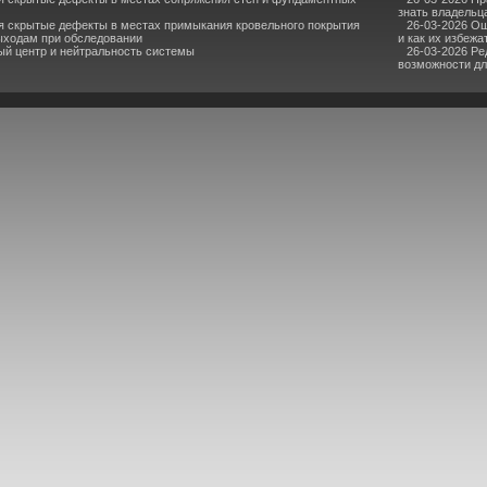
знать владельц
я скрытые дефекты в местах примыкания кровельного покрытия
26-03-2026 О
ыходам при обследовании
и как их избежа
ый центр и нейтральность системы
26-03-2026 Ре
возможности дл