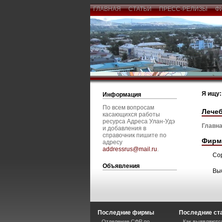
ГЛАВНАЯ
СТАТЬИ
ПРЕСС-РЕЛИЗЫ
Ф
Я ищу:
Информация
По всем вопросам
Лече
касающихся работы
ресурса Адреса Улан-Удэ
Главна
и добавления в
справочник пишите по
Фирм
адресу
addressrus@mail.ru
.
Со
Объявления
Вы
Последние фирмы
Последние ст
Отделение СФР по
Как выявляютс