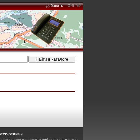
добавить
ФИРМУ
ресс-релизы
авовые аспекты аренды и субаренды: что важно