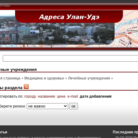
ИРМЫ
бные учреждения
я страница
Медицина и здоровье
Лечебные учреждения
ы раздела
ртировать по:
городу
названию
цене
e-mail
дате добавления
берите регион:
атьи
Последние п
я скрытые дефекты в местах сопряжения стен и фундаментных
26-03-2026 Пр