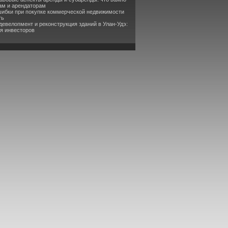
ам и арендаторам
шибки при покупке коммерческой недвижимости
ть
девелопмент и реконструкция зданий в Улан-Удэ:
я инвесторов