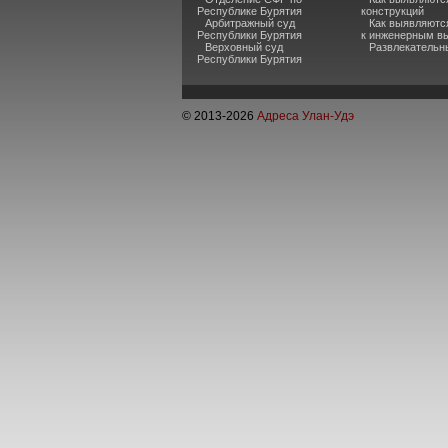
Республике Бурятия
конструкций
Арбитражный суд
Как выявляютс
Республики Бурятия
к инженерным в
Верховный суд
Развлекательн
Республики Бурятия
© 2013-
2026
Адреса Улан-Удэ