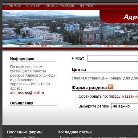
ГЛАВНАЯ
СТАТЬИ
ПРЕСС-РЕЛИЗЫ
ФИРМЫ
Я ищу:
Информация
По всем вопросам
Цветы
касающихся работы
ресурса Адреса Улан-Удэ
Главная страница
Товары для дом
и добавления в
справочник пишите по
Фирмы раздела
адресу
addressrus@mail.ru
.
Сортировать по:
городу
названи
Объявления
Выберите регион:
Последние фирмы
Последние статьи
Отделение СФР по
Как выявляются скрытые дефекты в местах соп