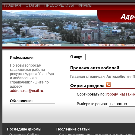
ГЛАВНАЯ
СТАТЬИ
ПРЕСС-РЕЛИЗЫ
ФИРМЫ
Я ищу:
Информация
По всем вопросам
Продажа автомобилей
касающихся работы
ресурса Адреса Улан-Удэ
Главная страница
Автомобили
П
и добавления в
справочник пишите по
Фирмы раздела
адресу
addressrus@mail.ru
.
Сортировать по:
городу
названи
Объявления
Выберите регион:
Последние фирмы
Последние статьи
Отделение СФР по
Как выявляются скрытые дефекты в местах соп