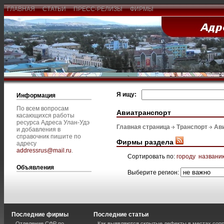
ГЛАВНАЯ
СТАТЬИ
ПРЕСС-РЕЛИЗЫ
ФИРМЫ
Я ищу:
Информация
По всем вопросам
Авиатранспорт
касающихся работы
ресурса Адреса Улан-Удэ
Главная страница
Транспорт
Ав
и добавления в
справочник пишите по
Фирмы раздела
адресу
addressrus@mail.ru
.
Сортировать по:
городу
названи
Объявления
Выберите регион:
Последние фирмы
Последние статьи
Отделение СФР по
Как выявляются скрытые дефекты в местах соп