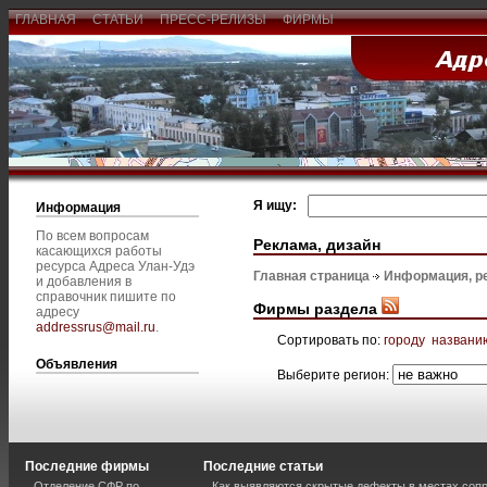
ГЛАВНАЯ
СТАТЬИ
ПРЕСС-РЕЛИЗЫ
ФИРМЫ
Я ищу:
Информация
По всем вопросам
Реклама, дизайн
касающихся работы
ресурса Адреса Улан-Удэ
Главная страница
Информация, р
и добавления в
справочник пишите по
Фирмы раздела
адресу
addressrus@mail.ru
.
Сортировать по:
городу
названи
Объявления
Выберите регион:
Последние фирмы
Последние статьи
Отделение СФР по
Как выявляются скрытые дефекты в местах соп