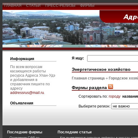
ГЛАВНАЯ
СТАТЬИ
ПРЕСС-РЕЛИЗЫ
ФИРМЫ
Я ищу:
Информация
По всем вопросам
Энергетическое хозяйство
касающихся работы
ресурса Адреса Улан-Удэ
Главная страница
Городское хозя
и добавления в
справочник пишите по
Фирмы раздела
адресу
addressrus@mail.ru
.
Сортировать по:
городу
названи
Объявления
Выберите регион:
Последние фирмы
Последние статьи
Отделение СФР по
Как выявляются скрытые дефекты в местах соп