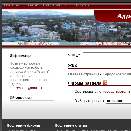
ГЛАВНАЯ
СТАТЬИ
ПРЕСС-РЕЛИЗЫ
ФИРМЫ
Я ищу:
Информация
По всем вопросам
ЖКХ
касающихся работы
ресурса Адреса Улан-Удэ
Главная страница
Городское хозя
и добавления в
справочник пишите по
Фирмы раздела
адресу
addressrus@mail.ru
.
Сортировать по:
городу
названи
Объявления
Выберите регион:
Последние фирмы
Последние статьи
Отделение СФР по
Как выявляются скрытые дефекты в местах соп