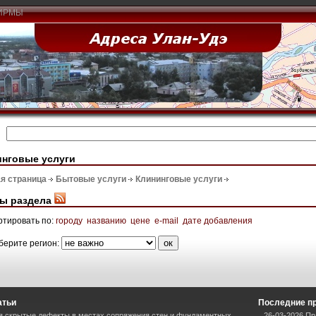
ИРМЫ
инговые услуги
я страница
Бытовые услуги
Клининговые услуги
ы раздела
ртировать по:
городу
названию
цене
e-mail
дате добавления
берите регион:
атьи
Последние п
я скрытые дефекты в местах сопряжения стен и фундаментных
26-03-2026 Пр