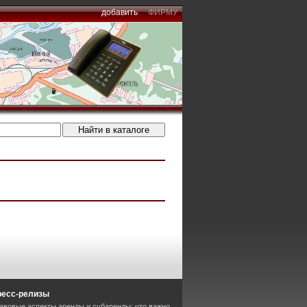
добавить
ФИРМУ
ресс-релизы
авовые аспекты аренды и субаренды: что важно