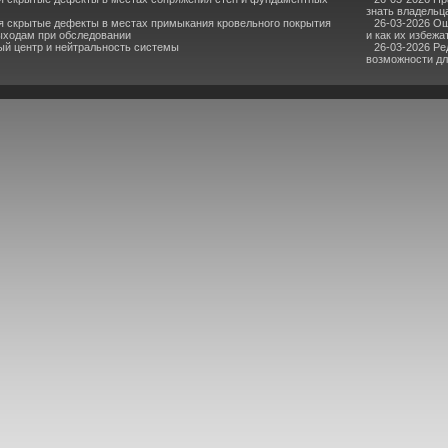
знать владельц
я скрытые дефекты в местах примыкания кровельного покрытия
26-03-2026 О
ыходам при обследовании
и как их избежа
ый центр и нейтральность системы
26-03-2026 Ре
возможности дл