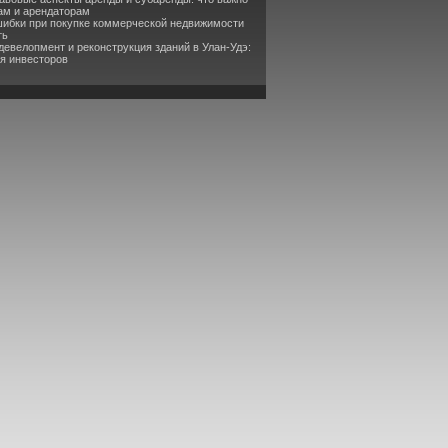
ам и арендаторам
шибки при покупке коммерческой недвижимости
ть
девелопмент и реконструкция зданий в Улан-Удэ:
я инвесторов