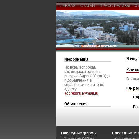
ГЛАВНАЯ
СТАТЬИ
ПРЕСС-РЕЛИЗЫ
Ф
Я ищу:
Информация
По всем вопросам
Клин
касающихся работы
ресурса Адреса Улан-Удэ
Главна
и добавления в
справочник пишите по
Фирм
адресу
addressrus@mail.ru
.
Со
Объявления
Вы
Последние фирмы
Последние ст
Отделение СФР по
Как выявляютс