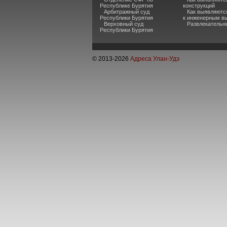
Республике Бурятия
конструкций
Арбитражный суд
Как выявляютс
Республики Бурятия
к инженерным в
Верховный суд
Развлекательн
Республики Бурятия
© 2013-
2026
Адреса Улан-Удэ