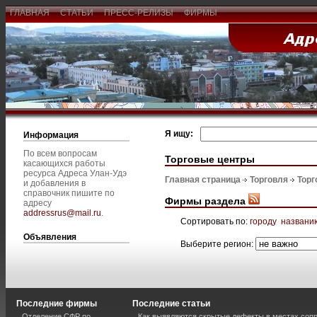
ГЛАВНАЯ
СТАТЬИ
ПРЕСС-РЕЛИЗЫ
ФИРМЫ
Я ищу:
Информация
По всем вопросам
Торговые центры
касающихся работы
ресурса Адреса Улан-Удэ
Главная страница
Торговля
Торг
и добавления в
справочник пишите по
Фирмы раздела
адресу
addressrus@mail.ru
.
Сортировать по:
городу
названи
Объявления
Выберите регион:
Последние фирмы
Последние статьи
Отделение СФР по
Как выявляются скрытые дефекты в местах соп