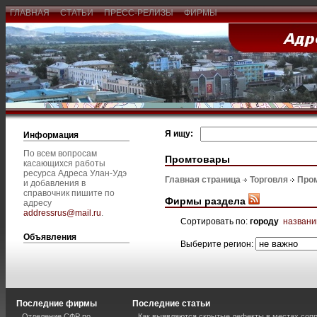
ГЛАВНАЯ
СТАТЬИ
ПРЕСС-РЕЛИЗЫ
ФИРМЫ
Я ищу:
Информация
По всем вопросам
Промтовары
касающихся работы
ресурса Адреса Улан-Удэ
Главная страница
Торговля
Про
и добавления в
справочник пишите по
Фирмы раздела
адресу
addressrus@mail.ru
.
Сортировать по:
городу
назван
Объявления
Выберите регион:
Последние фирмы
Последние статьи
Отделение СФР по
Как выявляются скрытые дефекты в местах соп