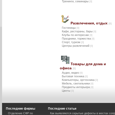
Тренинги, семинары
[0]
Развлечения, отдых
[0]
Гостиницы
[0]
Кафе, рестораны, бары
[0]
Клубы по интересам
[0]
Праздники, торжества
[0]
Спорт, туризм
[0]
Центры развлечений
[0]
Товары для дома и
офиса
[0]
Аудио, видео
[0]
Бытовая техника
[0]
Компьютеры, оргтехника
[0]
Мебель, светильники
[0]
Предметы интерьера
[0]
Цветы
[0]
Последние фирмы
Последние статьи
Отделение СФР по
Как выявляются скрытые дефекты в местах соп