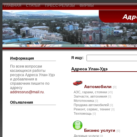
ГЛАВНАЯ
СТАТЬИ
ПРЕСС-РЕЛИЗЫ
ФИРМЫ
Я ищу:
Информация
По всем вопросам
Адреса Улан-Удэ
касающихся работы
ресурса Адреса Улан-Удэ
и добавления в
справочник пишите по
Автомобили
[0]
адресу
addressrus@mail.ru
.
АЗС, гаражи, стоянки
[45]
Запчасти, автохимия
[0]
Мототехника
[0]
Объявления
Продажа автомобилей
[0]
Ремонт, сервис, тюнинг
[0]
Техпомощь
[0]
Бизнес услуги
[0]
Деловые услуги
[0]