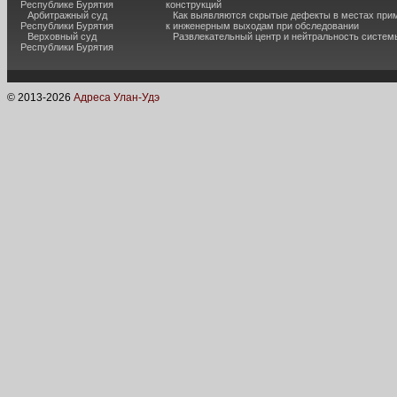
Республике Бурятия
конструкций
Арбитражный суд
Как выявляются скрытые дефекты в местах при
Республики Бурятия
к инженерным выходам при обследовании
Верховный суд
Развлекательный центр и нейтральность систем
Республики Бурятия
© 2013-
2026
Адреса Улан-Удэ